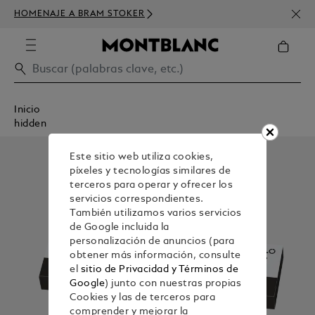
SUSC
HOMENAJE A BRAM STOKER
DE D
Inicio
hidden
Este sitio web utiliza cookies,
píxeles y tecnologías similares de
terceros para operar y ofrecer los
servicios correspondientes.
También utilizamos varios servicios
de Google incluida la
personalización de anuncios (para
obtener más información, consulte
el
sitio de Privacidad y Términos de
Google
) junto con nuestras propias
Cookies y las de terceros para
comprender y mejorar la