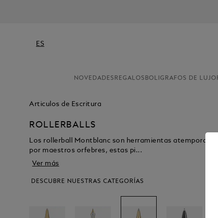
ES
NOVEDADES
REGALOS
BOLIGRAFOS DE LUJO
Articulos de Escritura
ROLLERBALLS
Los rollerball Montblanc son herramientas atemporales
por maestros orfebres, estas pi...
Ver más
DESCUBRE NUESTRAS CATEGORÍAS