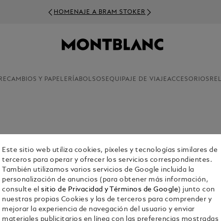
HOMENAJE A BRAM STOKER
RECAMBIOS Y PAPELERÍA
BOLSOS
EQUIPAJE DE VIAJE
ACCESORIOS
RE
 para negocios, notas personales y cartas. Elaborados en Hambu
Este sitio web utiliza cookies, píxeles y tecnologías similares de
terceros para operar y ofrecer los servicios correspondientes.
También utilizamos varios servicios de Google incluida la
personalización de anuncios (para obtener más información,
consulte el
sitio de Privacidad y Términos de Google
) junto con
nuestras propias Cookies y las de terceros para comprender y
mejorar la experiencia de navegación del usuario y enviar
materiales publicitarios en línea con las preferencias mostradas