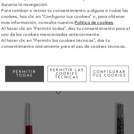
durante la navegación.
Para cambiar o retirar tu consentimiento a alguna o todas las
lumas De
Portamina
Coleccion
Creators
cookies, haz clic en "Configurar tus cookies" o, para obtener
aligrafia
S
&
más información, consulta nuestra
Política de cookies
.
Visionarie
Al hacer clic en "Permitir todas", das tu consentimiento para el
S
uso de las cookies mencionadas anteriormente.
Al hacer clic en "Permitir las cookies técnicas", das tu
consentimiento únicamente para el uso de cookies técnicas.
PERMITIR LAS
PERMITIR
CONFIGURAR
COOKIES
TODAS
TUS COOKIES
TÉCNICAS