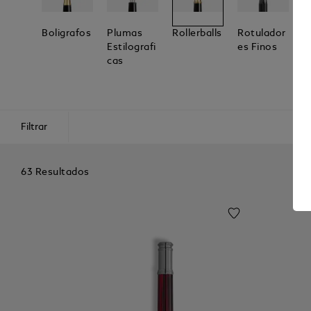
Boligrafos
Plumas
Rollerballs
Rotulador
P
Estilografi
Es Finos
C
Cas
Filtrar
63 Resultados