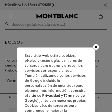
SUSC
HOMENAJE A BRAM STOKER
DE D
BOLSOS
Este sitio web utiliza cookies,
Tanto si quiere un bolso ligero para ir de compras por el
píxeles y tecnologías similares de
centro de la ciudad como un bolso resistente para ir a
terceros para operar y ofrecer los
trabajar, Montblanc tiene lo que nece...
servicios correspondientes.
También utilizamos varios servicios
Ver más
de Google incluida la
personalización de anuncios (para
obtener más información, consulte
el
sitio de Privacidad y Términos de
DESCUBRE NUESTRAS CATEGORÍAS
Google
) junto con nuestras propias
Cookies y las de terceros para
comprender y mejorar la