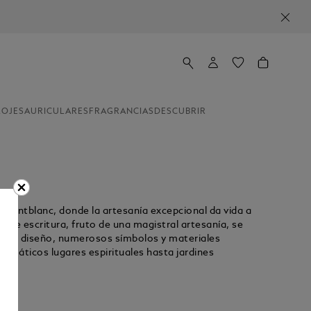
LOJES
AURICULARES
FRAGRANCIAS
DESCUBRIR
e Montblanc, donde la artesanía excepcional da vida a
lo de escritura, fruto de una magistral artesanía, se
es de diseño, numerosos símbolos y materiales
emáticos lugares espirituales hasta jardines
Unmute
Replay