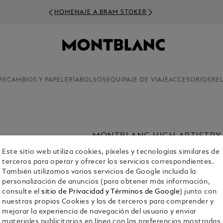
HOMENAJE A BRAM STOKER
RECAMBIOS Y PAPELERÍA
BOLSOS
EQUIPAJE DE VIAJE
ACCESORIOS
RE
MONTBLANC HIGH ARTISTRY
Descubre la colección High Artistry d
Este sitio web utiliza cookies, píxeles y tecnologías similares de
una rica herencia cultural. Cada artícu
terceros para operar y ofrecer los servicios correspondientes.
distingue por unos intrincados detall
También utilizamos varios servicios de Google incluida la
preciosos que representan desde embl
personalización de anuncios (para obtener más información,
rebosantes de tranquilidad.
consulte el
sitio de Privacidad y Términos de Google
) junto con
nuestras propias Cookies y las de terceros para comprender y
mejorar la experiencia de navegación del usuario y enviar
Comprar la colección
materiales publicitarios en línea con las preferencias mostradas