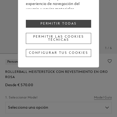
experiencia de navegación del
usuario y enviar materiales
publicitarios en línea con las
preferencias mostradas durante la
PERMITIR TODAS
navegación.
Para cambiar o retirar tu
consentimiento a alguna o todas
PERMITIR LAS COOKIES
TÉCNICAS
las cookies, haz clic en "Configurar
tus cookies" o, para obtener más
1 / 6
información, consulta nuestra
CONFIGURAR TUS COOKIES
Política de cookies
.
Al hacer clic en "Permitir todas", das
Personalización Gratuita
tu consentimiento para el uso de
las cookies mencionadas
ROLLERBALL MEISTERSTÜCK CON REVESTIMIENTO EN ORO
anteriormente.
ROSA
Al hacer clic en "Permitir las cookies
Desde
€ 570.00
técnicas", das tu consentimiento
únicamente para el uso de cookies
1. Seleccionar Model
Model Guía
técnicas.
Selecciona una opción