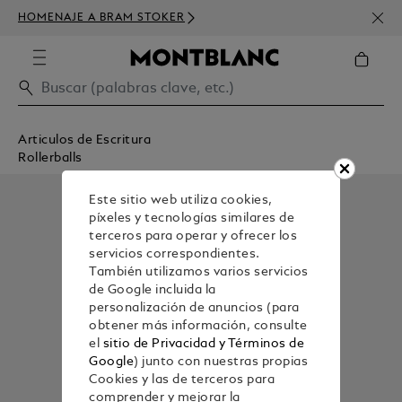
SUSC
HOMENAJE A BRAM STOKER
DE D
Articulos de Escritura
Rollerballs
Este sitio web utiliza cookies,
píxeles y tecnologías similares de
terceros para operar y ofrecer los
servicios correspondientes.
También utilizamos varios servicios
de Google incluida la
personalización de anuncios (para
obtener más información, consulte
el
sitio de Privacidad y Términos de
Google
) junto con nuestras propias
Cookies y las de terceros para
comprender y mejorar la