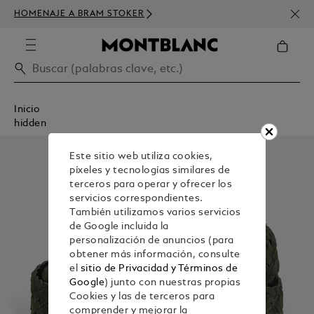
SUSC
HOMENAJE A BRAM STOKER
DE D
Inicio
hidden
Este sitio web utiliza cookies,
píxeles y tecnologías similares de
terceros para operar y ofrecer los
servicios correspondientes.
También utilizamos varios servicios
de Google incluida la
personalización de anuncios (para
obtener más información, consulte
el
sitio de Privacidad y Términos de
Google
) junto con nuestras propias
Cookies y las de terceros para
comprender y mejorar la