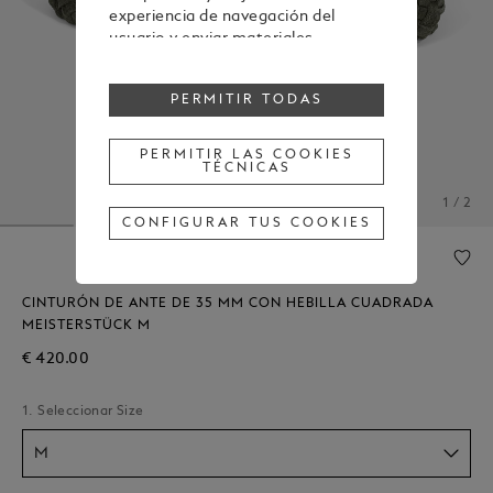
experiencia de navegación del
usuario y enviar materiales
publicitarios en línea con las
preferencias mostradas durante la
PERMITIR TODAS
navegación.
Para cambiar o retirar tu
consentimiento a alguna o todas
PERMITIR LAS COOKIES
TÉCNICAS
las cookies, haz clic en "Configurar
tus cookies" o, para obtener más
1 / 2
información, consulta nuestra
CONFIGURAR TUS COOKIES
Política de cookies
.
Al hacer clic en "Permitir todas", das
tu consentimiento para el uso de
las cookies mencionadas
CINTURÓN DE ANTE DE 35 MM CON HEBILLA CUADRADA
anteriormente.
MEISTERSTÜCK M
Al hacer clic en "Permitir las cookies
€ 420.00
técnicas", das tu consentimiento
únicamente para el uso de cookies
1. Seleccionar Size
técnicas.
M