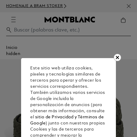
SUSC
HOMENAJE A BRAM STOKER
DE D
Inicio
hidden
Este sitio web utiliza cookies,
píxeles y tecnologías similares de
terceros para operar y ofrecer los
servicios correspondientes.
También utilizamos varios servicios
de Google incluida la
personalización de anuncios (para
obtener más información, consulte
el
sitio de Privacidad y Términos de
Google
) junto con nuestras propias
Cookies y las de terceros para
comprender y mejorar la