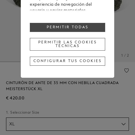
experiencia de navegación del
usuario y enviar materiales
publicitarios en línea con las
preferencias mostradas durante la
PERMITIR TODAS
navegación.
Para cambiar o retirar tu
consentimiento a alguna o todas
PERMITIR LAS COOKIES
TÉCNICAS
las cookies, haz clic en "Configurar
tus cookies" o, para obtener más
1 / 2
información, consulta nuestra
CONFIGURAR TUS COOKIES
Política de cookies
.
Al hacer clic en "Permitir todas", das
tu consentimiento para el uso de
las cookies mencionadas
CINTURÓN DE ANTE DE 35 MM CON HEBILLA CUADRADA
anteriormente.
MEISTERSTÜCK XL
Al hacer clic en "Permitir las cookies
€ 420.00
técnicas", das tu consentimiento
únicamente para el uso de cookies
1. Seleccionar Size
técnicas.
XL