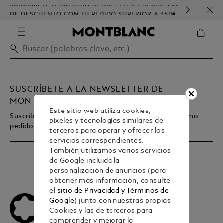
SUSCRÍBETE A NUESTRA NEWSLETTER Y RECIBE 20€
PERS
DE DESCUENTO CON TU PEDIDO SUPERIOR A 350€
SUSCRÍBETE A LA NEWSLETTER DE
MONTBLANC
Este sitio web utiliza cookies,
Suscríbete y consigue 20€ de descuento en su próximo
píxeles y tecnologías similares de
pedido de 350€ o más
terceros para operar y ofrecer los
servicios correspondientes.
También utilizamos varios servicios
Registrarse
de Google incluida la
personalización de anuncios (para
obtener más información, consulte
el
sitio de Privacidad y Términos de
Google
) junto con nuestras propias
Cookies y las de terceros para
comprender y mejorar la