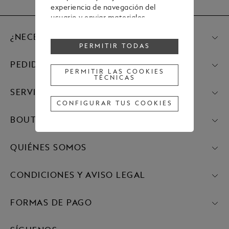
experiencia de navegación del
usuario y enviar materiales
publicitarios en línea con las
¿NECESITA AYUDA?
preferencias mostradas durante la
PERMITIR TODAS
navegación.
Para cambiar o retirar tu
PEDIDOS
consentimiento a alguna o todas
PERMITIR LAS COOKIES
TÉCNICAS
las cookies, haz clic en "Configurar
tus cookies" o, para obtener más
SERVICIOS
información, consulta nuestra
CONFIGURAR TUS COOKIES
Política de cookies
.
BOUTIQUES
Al hacer clic en "Permitir todas", das
tu consentimiento para el uso de
las cookies mencionadas
QUIÉNES SOMOS
anteriormente.
Al hacer clic en "Permitir las cookies
técnicas", das tu consentimiento
CONDICIONES Y AVISO LEGAL
únicamente para el uso de cookies
técnicas.
FORMAS DE PAGO