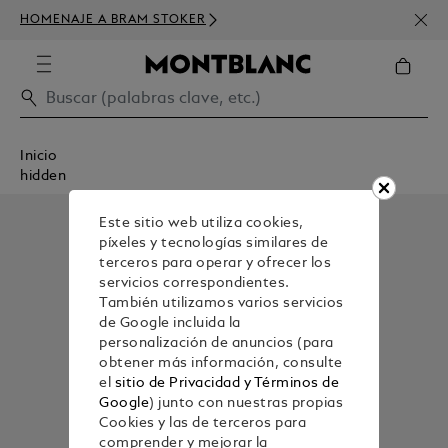
SUSC
HOMENAJE A BRAM STOKER
DE D
Inicio
hidden
Este sitio web utiliza cookies,
píxeles y tecnologías similares de
terceros para operar y ofrecer los
servicios correspondientes.
También utilizamos varios servicios
de Google incluida la
personalización de anuncios (para
obtener más información, consulte
el
sitio de Privacidad y Términos de
Google
) junto con nuestras propias
Cookies y las de terceros para
comprender y mejorar la