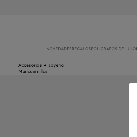
NOVEDADES
REGALOS
BOLIGRAFOS DE LUJO
Accesorios
Joyeria
Mancuernillas