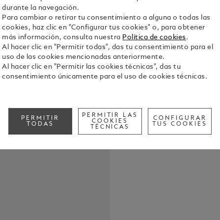
durante la navegación.
Para cambiar o retirar tu consentimiento a alguna o todas las
cookies, haz clic en "Configurar tus cookies" o, para obtener
más información, consulta nuestra
Política de cookies
.
Los gemelos
Al hacer clic en "Permitir todas", das tu consentimiento para el
elegancia. 
uso de las cookies mencionadas anteriormente.
Meisterstüc
Al hacer clic en "Permitir las cookies técnicas", das tu
incrustación
Ver detalle
consentimiento únicamente para el uso de cookies técnicas.
que hace ga
Check a
PERMITIR LAS
Call to
PERMITIR
CONFIGURAR
COOKIES
TODAS
TUS COOKIES
TÉCNICAS