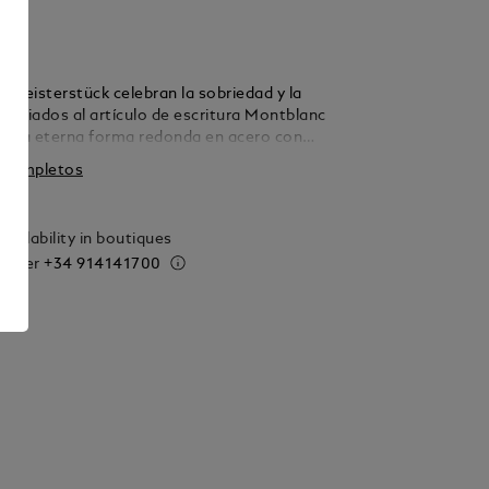
 Meisterstück celebran la sobriedad y la
Asociados al artículo de escritura Montblanc
k, la eterna forma redonda en acero con
 de vidrio de aventurina azul crea una joya
s completos
la de todo el estilo Montblanc.
vailability in boutiques
 order
+34 914141700