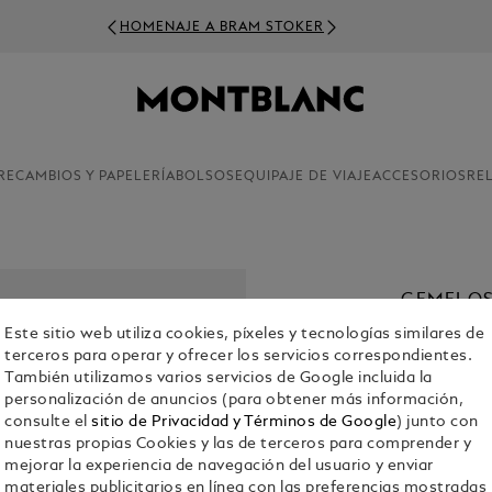
HOMENAJE A BRAM STOKER
RECAMBIOS Y PAPELERÍA
BOLSOS
EQUIPAJE DE VIAJE
ACCESORIOS
RE
GEMELOS
INCRUST
Este sitio web utiliza cookies, píxeles y tecnologías similares de
terceros para operar y ofrecer los servicios correspondientes.
€ 340.00
También utilizamos varios servicios de Google incluida la
personalización de anuncios (para obtener más información,
consulte el
sitio de Privacidad y Términos de Google
) junto con
nuestras propias Cookies y las de terceros para comprender y
mejorar la experiencia de navegación del usuario y enviar
materiales publicitarios en línea con las preferencias mostradas