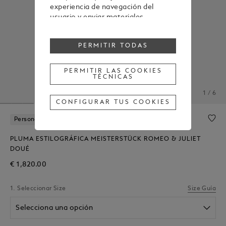
experiencia de navegación del
usuario y enviar materiales
publicitarios en línea con las
preferencias mostradas durante la
PERMITIR TODAS
navegación.
Para cambiar o retirar tu
consentimiento a alguna o todas
PERMITIR LAS COOKIES
TÉCNICAS
las cookies, haz clic en "Configurar
tus cookies" o, para obtener más
1 / 6
información, consulta nuestra
CONFIGURAR TUS COOKIES
Política de cookies
.
Al hacer clic en "Permitir todas", das
Personalización Gratuita
tu consentimiento para el uso de
las cookies mencionadas
PLUMA ESTILOGRÁFICA MEISTERSTÜCK ROMEO & JULIET
anteriormente.
DOUÉ
Al hacer clic en "Permitir las cookies
€ 1,820.00
técnicas", das tu consentimiento
únicamente para el uso de cookies
1. Seleccionar Size
Size Guía
técnicas.
Selecciona una opción