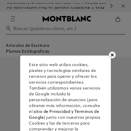
SUSCRÍBETE A NUESTRA NEWSLETTER Y RECIBE 20€
PERS
DE DESCUENTO CON TU PEDIDO SUPERIOR A 350€
Articulos de Escritura
Plumas Estilograficas
Este sitio web utiliza cookies,
píxeles y tecnologías similares de
terceros para operar y ofrecer los
servicios correspondientes.
También utilizamos varios servicios
de Google incluida la
personalización de anuncios (para
obtener más información, consulte
el
sitio de Privacidad y Términos de
Google
) junto con nuestras propias
Cookies y las de terceros para
comprender y mejorar la