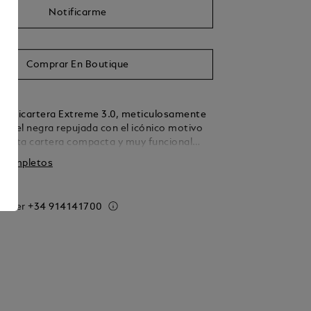
Notificarme
Comprar En Boutique
 minicartera Extreme 3.0, meticulosamente
n piel negra repujada con el icónico motivo
. Esta cartera compacta y muy funcional
da para mantener sus objetos esenciales
s completos
 y seguros, con un compartimento
ara billetes, seis ranuras para tarjetas de
 bolsillos adicionales para facilitar la
 order
+34 914141700
n. Un bolsillo con cremallera seguro
 seguridad adicional para los objetos
, mientras que una práctica anilla permite
lsos más grandes, lo que convierte a esta
a elección adecuada para quienes valoran la
d y el estilo.