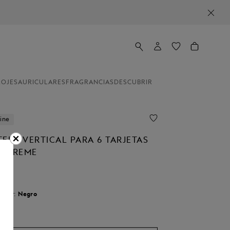
LOJES
AURICULARES
FRAGRANCIAS
DESCUBRIR
ine
ERA VERTICAL PARA 6 TARJETAS
EXTREME
olour:
Negro
do