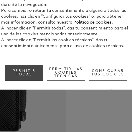
durante la navegación.
Para cambiar o retirar tu consentimiento a alguna o todas las
cookies, haz clic en "Configurar tus cookies" o, para obtener
más información, consulta nuestra
Política de cookies
.
Al hacer clic en "Permitir todas", das tu consentimiento para el
uso de las cookies mencionadas anteriormente.
Al hacer clic en "Permitir las cookies técnicas", das tu
consentimiento únicamente para el uso de cookies técnicas.
Descubra la
elaborada e
Extreme 3.0
está diseña
Ver detalle
PERMITIR LAS
PERMITIR
CONFIGURAR
organizados
COOKIES
TODAS
TUS COOKIES
TÉCNICAS
específico p
crédito y dos
Call to
organizació
proporciona
importantes
fijarla a bo
cartera en l
funcionalida