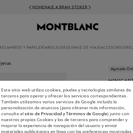
HOMENAJE A BRAM STOKER
RECAMBIOS Y PAPELERÍA
BOLSOS
EQUIPAJE DE VIAJE
ACCESORIOS
RE
rjetas
Agotado Onl
MINICART
DE PIEL 
Este sitio web utiliza cookies, píxeles y tecnologías similares de
terceros para operar y ofrecer los servicios correspondientes.
€ 440.00
También utilizamos varios servicios de Google incluida la
personalización de anuncios (para obtener más información,
Seleccionar
C
consulte el
sitio de Privacidad y Términos de Google
) junto con
nuestras propias Cookies y las de terceros para comprender y
selecciona
mejorar la experiencia de navegación del usuario y enviar
materiales publicitarios en línea con las preferencias mostradas