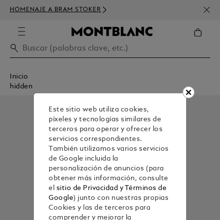
SUSC
HOMENAJE A BRAM STOKER
DE D
Inicio
hidden
Este sitio web utiliza cookies,
píxeles y tecnologías similares de
terceros para operar y ofrecer los
servicios correspondientes.
También utilizamos varios servicios
de Google incluida la
personalización de anuncios (para
obtener más información, consulte
el
sitio de Privacidad y Términos de
Google
) junto con nuestras propias
Cookies y las de terceros para
comprender y mejorar la