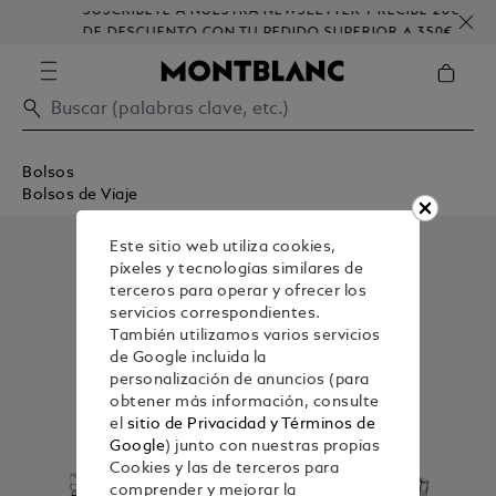
SUSCRÍBETE A NUESTRA NEWSLETTER Y RECIBE 20€
DE DESCUENTO CON TU PEDIDO SUPERIOR A 350€
Bolsos
Bolsos de Viaje
Este sitio web utiliza cookies,
píxeles y tecnologías similares de
terceros para operar y ofrecer los
servicios correspondientes.
También utilizamos varios servicios
de Google incluida la
personalización de anuncios (para
obtener más información, consulte
el
sitio de Privacidad y Términos de
Google
) junto con nuestras propias
Cookies y las de terceros para
comprender y mejorar la