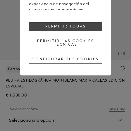
experiencia de navegación del
usuario y enviar materiales
publicitarios en línea con las
preferencias mostradas durante la
PERMITIR TODAS
navegación.
Para cambiar o retirar tu
consentimiento a alguna o todas
PERMITIR LAS COOKIES
TÉCNICAS
las cookies, haz clic en "Configurar
tus cookies" o, para obtener más
1 / 5
información, consulta nuestra
CONFIGURAR TUS COOKIES
Política de cookies
.
Al hacer clic en "Permitir todas", das
Personalización Gratuita
tu consentimiento para el uso de
las cookies mencionadas
PLUMA ESTILOGRÁFICA MONTBLANC MARIA CALLAS EDICIÓN
anteriormente.
ESPECIAL
Al hacer clic en "Permitir las cookies
€ 1,380.00
técnicas", das tu consentimiento
únicamente para el uso de cookies
1. Seleccionar Size
Size Guía
técnicas.
Selecciona una opción