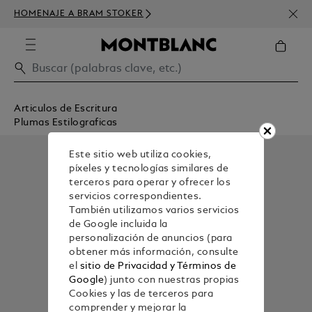
SUSC
HOMENAJE A BRAM STOKER
DE D
Articulos de Escritura
Plumas Estilograficas
Este sitio web utiliza cookies,
píxeles y tecnologías similares de
terceros para operar y ofrecer los
servicios correspondientes.
También utilizamos varios servicios
de Google incluida la
personalización de anuncios (para
obtener más información, consulte
el
sitio de Privacidad y Términos de
Google
) junto con nuestras propias
Cookies y las de terceros para
comprender y mejorar la