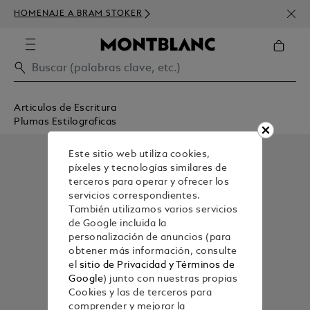
SUSC
HOMENAJE A BRAM STOKER
DE D
Articulos de Escritura
Plumas Estilograficas
Este sitio web utiliza cookies,
píxeles y tecnologías similares de
terceros para operar y ofrecer los
servicios correspondientes.
También utilizamos varios servicios
de Google incluida la
personalización de anuncios (para
obtener más información, consulte
el
sitio de Privacidad y Términos de
Google
) junto con nuestras propias
Cookies y las de terceros para
comprender y mejorar la