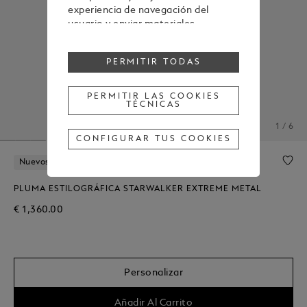
experiencia de navegación del
usuario y enviar materiales
publicitarios en línea con las
preferencias mostradas durante la
PERMITIR TODAS
navegación.
Para cambiar o retirar tu
consentimiento a alguna o todas
PERMITIR LAS COOKIES
TÉCNICAS
las cookies, haz clic en "Configurar
tus cookies" o, para obtener más
1 / 6
información, consulta nuestra
CONFIGURAR TUS COOKIES
Política de cookies
.
Al hacer clic en "Permitir todas", das
Nuevos Productos
Personalización Gratuita
tu consentimiento para el uso de
las cookies mencionadas
PLUMA ESTILOGRÁFICA STARWALKER EXTREME METAL
anteriormente.
€ 1,360.00
Al hacer clic en "Permitir las cookies
técnicas", das tu consentimiento
únicamente para el uso de cookies
técnicas.
Personalizar
Añadir Al Carrito