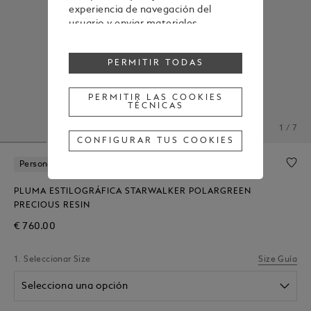
experiencia de navegación del
usuario y enviar materiales
publicitarios en línea con las
preferencias mostradas durante la
PERMITIR TODAS
navegación.
Para cambiar o retirar tu
consentimiento a alguna o todas
PERMITIR LAS COOKIES
TÉCNICAS
las cookies, haz clic en "Configurar
tus cookies" o, para obtener más
1 / 7
información, consulta nuestra
CONFIGURAR TUS COOKIES
Política de cookies
.
Al hacer clic en "Permitir todas", das
Personalización Gratuita
tu consentimiento para el uso de
las cookies mencionadas
PLUMA ESTILOGRÁFICA STARWALKER POLARGREEN
anteriormente.
PRECIOUS RESIN
Al hacer clic en "Permitir las cookies
€ 760.00
técnicas", das tu consentimiento
únicamente para el uso de cookies
1. Seleccionar Size
Size Guía
técnicas.
Selecciona una opción