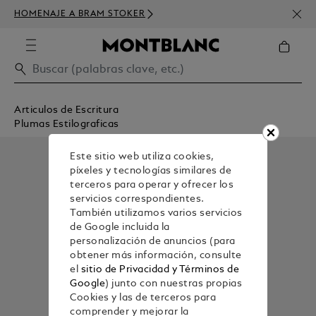
SUSC
HOMENAJE A BRAM STOKER
DE D
Articulos de Escritura
Plumas Estilograficas
Este sitio web utiliza cookies,
píxeles y tecnologías similares de
terceros para operar y ofrecer los
servicios correspondientes.
También utilizamos varios servicios
de Google incluida la
personalización de anuncios (para
obtener más información, consulte
el
sitio de Privacidad y Términos de
Google
) junto con nuestras propias
Cookies y las de terceros para
comprender y mejorar la