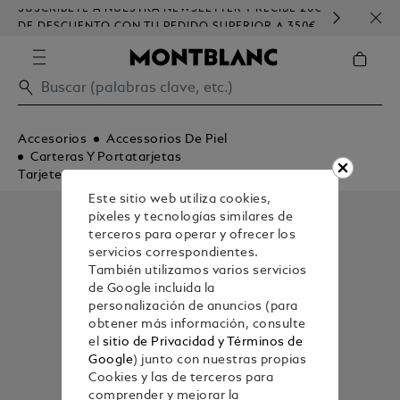
SUSCRÍBETE A NUESTRA NEWSLETTER Y RECIBE 20€
PERS
DE DESCUENTO CON TU PEDIDO SUPERIOR A 350€
Accesorios
Accessorios De Piel
Carteras Y Portatarjetas
Tarjeteros
Este sitio web utiliza cookies,
píxeles y tecnologías similares de
terceros para operar y ofrecer los
servicios correspondientes.
También utilizamos varios servicios
de Google incluida la
personalización de anuncios (para
obtener más información, consulte
el
sitio de Privacidad y Términos de
Google
) junto con nuestras propias
Cookies y las de terceros para
comprender y mejorar la