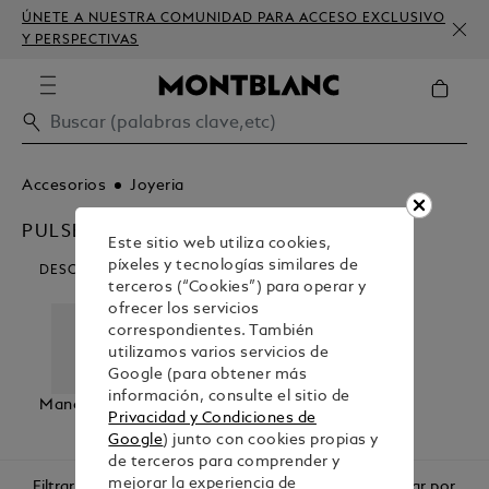
ÚNETE A NUESTRA COMUNIDAD PARA ACCESO EXCLUSIVO
Y PERSPECTIVAS
Accesorios
Joyeria
PULSERAS
Este sitio web utiliza cookies,
píxeles y tecnologías similares de
DESCUBRE NUESTRAS CATEGORÍAS
terceros (“Cookies”) para operar y
ofrecer los servicios
correspondientes. También
utilizamos varios servicios de
Google (para obtener más
información, consulte el sitio de
Mancuernillas
Pulseras
Fijador De
Privacidad y Condiciones de
Corbata
Google
) junto con cookies propias y
de terceros para comprender y
mejorar la experiencia de
Filtrar
Ordenar por