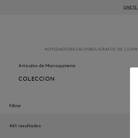
ÚNETE
NOVEDADES
REGALOS
BOLIGRAFOS DE LUJO
R
Articulos de Marroquineria
COLECCION
Filtrar
461 resultados