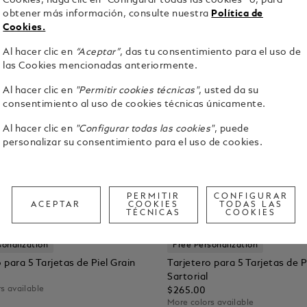
Cookies, haga clic en “Configurar todas las cookies” o, para
obtener más información, consulte nuestra
Política de
Cookies.
Al hacer clic en
“Aceptar”
, das tu consentimiento para el uso de
las Cookies mencionadas anteriormente.
Al hacer clic en
"Permitir cookies técnicas"
, usted da su
consentimiento al uso de cookies técnicas únicamente.
Al hacer clic en
"Configurar todas las cookies"
, puede
personalizar su consentimiento para el uso de cookies.
PERMITIR
CONFIGURAR
ACEPTAR
COOKIES
TODAS LAS
TÉCNICAS
COOKIES
vals
New Arrivals
sonalization
Free Personalization
 para 5 Tarjetas de Piel Grain
Tarjetero para 5 Tarjetas de P
Sartorial
s available
$265.00
More colors available