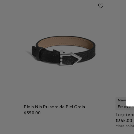
New Arri
Plain Nib Pulsera de Piel Grain
Free Per
$350.00
Tarjetero
$365.00
More color