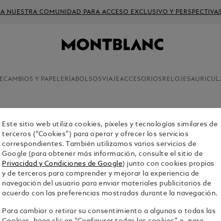
 A NUESTRA COMUNIDAD PARA ACCESO EXCLUSIVO Y PERSPECTIVA
ECAMBIOS Y PAPELERÍA
BOLSOS
VIAJE
ACCESORIOS
RELOJES
AURICUL
Este sitio web utiliza cookies, píxeles y tecnologías similares de
terceros (“Cookies”) para operar y ofrecer los servicios
correspondientes. También utilizamos varios servicios de
Google (para obtener más información, consulte el sitio de
Privacidad y Condiciones de Google
) junto con cookies propias
y de terceros para comprender y mejorar la experiencia de
navegación del usuario para enviar materiales publicitarios de
acuerdo con las preferencias mostradas durante la navegación.
Para cambiar o retirar su consentimiento a algunas o todas las