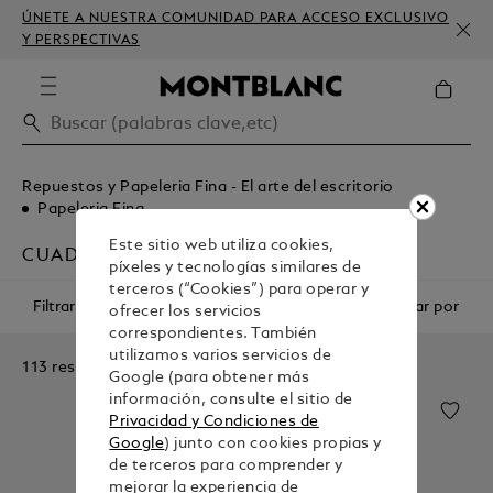
ÚNETE A NUESTRA COMUNIDAD PARA ACCESO EXCLUSIVO
Y PERSPECTIVAS
Repuestos y Papeleria Fina - El arte del escritorio
Papeleria Fina
Este sitio web utiliza cookies,
CUADERNOS
píxeles y tecnologías similares de
terceros (“Cookies”) para operar y
Filtrar
Ordenar por
ofrecer los servicios
correspondientes. También
utilizamos varios servicios de
113 resultados
Google (para obtener más
información, consulte el sitio de
Privacidad y Condiciones de
Google
) junto con cookies propias y
de terceros para comprender y
mejorar la experiencia de