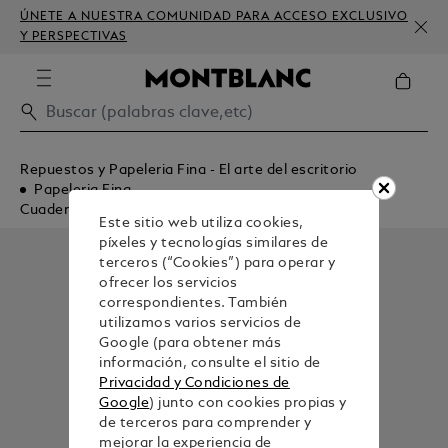
ÚNETE A NUESTRA COMUNIDAD PARA ACCESO EXCLUSIVO
Y PERSPECTIVAS
Repuestos y Papeleria Fina - El arte del escritorio
Papeleria Fina
Cuadernos
Este sitio web utiliza cookies,
píxeles y tecnologías similares de
terceros (“Cookies”) para operar y
ofrecer los servicios
correspondientes. También
utilizamos varios servicios de
Google (para obtener más
información, consulte el sitio de
Privacidad y Condiciones de
Google
) junto con cookies propias y
de terceros para comprender y
mejorar la experiencia de