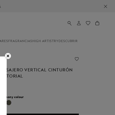
S
ARES
FRAGRANCIAS
HIGH ARTISTRY
DESCUBRIR
ENSAJERO VERTICAL CINTURÓN
SARTORIAL
r:
Ebony colour
onado