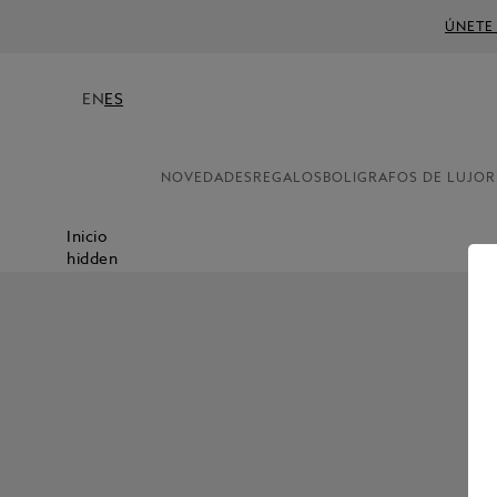
ÚNETE
EN
ES
NOVEDADES
REGALOS
BOLIGRAFOS DE LUJO
R
Inicio
hidden