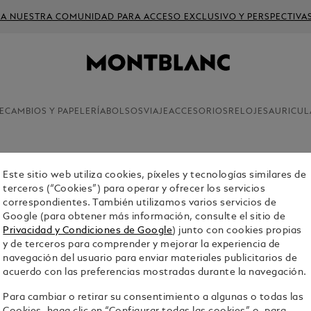
 A NUESTRA COMUNIDAD PARA ACCESO EXCLUSIVO Y PERSPECTIVA
ECAMBIOS Y PAPELERÍA
BOLSOS
VIAJE
ACCESORIOS
RELOJES
AURICUL
Este sitio web utiliza cookies, píxeles y tecnologías similares de
BOLSO M
terceros (“Cookies”) para operar y ofrecer los servicios
correspondientes. También utilizamos varios servicios de
DE PIEL 
Google (para obtener más información, consulte el sitio de
$1,635.00
Privacidad y Condiciones de Google
) junto con cookies propias
y de terceros para comprender y mejorar la experiencia de
navegación del usuario para enviar materiales publicitarios de
Select a
Colou
acuerdo con las preferencias mostradas durante la navegación.
selecci
Para cambiar o retirar su consentimiento a algunas o todas las