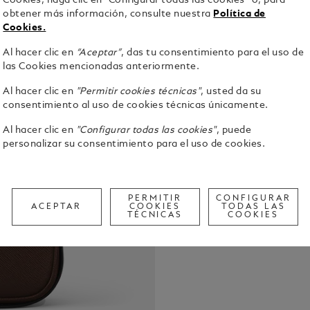
Cookies, haga clic en “Configurar todas las cookies” o, para
obtener más información, consulte nuestra
Política de
Cookies.
Al hacer clic en
“Aceptar”
, das tu consentimiento para el uso de
las Cookies mencionadas anteriormente.
Este bolso 
confecciona
Al hacer clic en
"Permitir cookies técnicas"
, usted da su
ofrece una 
consentimiento al uso de cookies técnicas únicamente.
para una co
Ver detalle
abre para r
Al hacer clic en
"Configurar todas las cookies"
, puede
1 bolsillo ab
personalizar su consentimiento para el uso de cookies.
adecuados p
Check a
mano y orga
Call to
poder llevar
PERMITIR
CONFIGURAR
correa está
ACEPTAR
COOKIES
TODAS LAS
recuerda a l
TÉCNICAS
COOKIES
Montblanc.