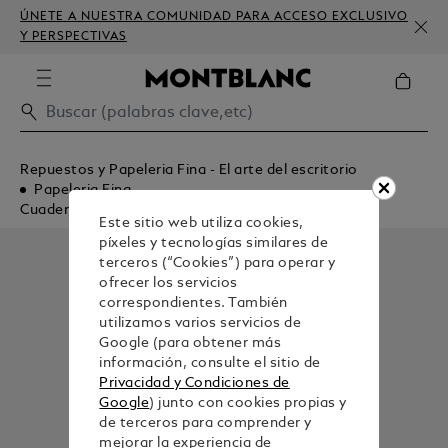
ÚNETE A NUESTRA COMUNIDAD PARA ACCESO EXCLUSIVO
Y PERSPECTIVAS
Repuestos y Papeleria Fina - El arte del escritorio
Papeleria Fina
Cuadernos
Este sitio web utiliza cookies,
píxeles y tecnologías similares de
terceros (“Cookies”) para operar y
ofrecer los servicios
correspondientes. También
utilizamos varios servicios de
Google (para obtener más
información, consulte el sitio de
Privacidad y Condiciones de
Google
) junto con cookies propias y
de terceros para comprender y
mejorar la experiencia de