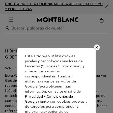
ÚNETE A NUESTRA COMUNIDAD PARA ACCESO EXCLUSIVO
Y PERSPECTIVAS
HOMENAJE A JOHANN WOLFGANG VON
Este sitio web utiliza cookies,
GOETHE
píxeles y tecnologías similares de
terceros (“Cookies”) para operar y
WRITERS EDITION
ofrecer los servicios
Esta Writers Edition ilustra la vida de Johann Wolfgang von
correspondientes. También
Goethe más allá de sus logros literarios, para así
utilizamos varios servicios de
reconocer su influencia como erudito, dramaturgo,
Google (para obtener más
filósofo, naturalista y político. La forma general de los
información, consulte el sitio de
artículos de escritura de la colección evoca los principales
Privacidad y Condiciones de
campos de estudio en los que trabajó Goethe. Además,
Google
) junto con cookies propias y
cada uno presenta detalles de diseño especiales que hacen
de terceros para comprender y
referencia a distintos periodos de su vida.
mejorar la experiencia de