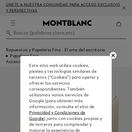
ÚNETE A NUESTRA COMUNIDAD PARA ACCESO EXCLUSIVO
Y PERSPECTIVAS
Repuestos y Papeleria Fina - El arte del escritorio
Papeleria Fina
Accesorios para Pluma
Este sitio web utiliza cookies,
píxeles y tecnologías similares de
terceros (“Cookies”) para operar y
ofrecer los servicios
correspondientes. También
utilizamos varios servicios de
Google (para obtener más
información, consulte el sitio de
Privacidad y Condiciones de
Google
) junto con cookies propias y
de terceros para comprender y
mejorar la experiencia de