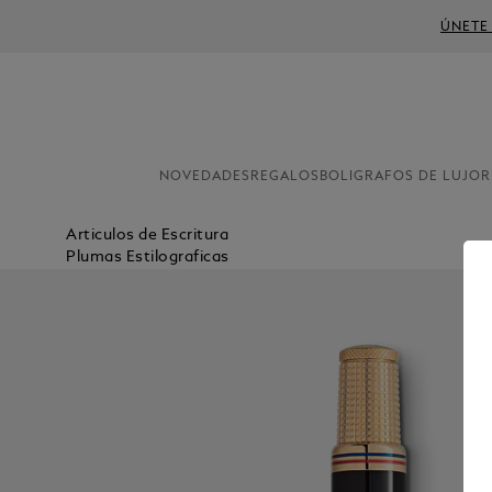
ÚNETE
NOVEDADES
REGALOS
BOLIGRAFOS DE LUJO
R
Articulos de Escritura
Plumas Estilograficas