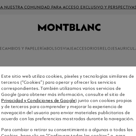
 A NUESTRA COMUNIDAD PARA ACCESO EXCLUSIVO Y PERSPECTIVA
ECAMBIOS Y PAPELERÍA
BOLSOS
VIAJE
ACCESORIOS
RELOJES
AURICUL
Limited Edit
Este sitio web utiliza cookies, píxeles y tecnologías similares de
terceros (“Cookies”) para operar y ofrecer los servicios
PLUMA E
correspondientes. También utilizamos varios servicios de
CHARACT
Google (para obtener más información, consulte el sitio de
GATSBY E
Privacidad y Condiciones de Google
) junto con cookies propias
y de terceros para comprender y mejorar la experiencia de
$5,100.00
navegación del usuario para enviar materiales publicitarios de
acuerdo con las preferencias mostradas durante la navegación.
Para cambiar o retirar su consentimiento a algunas o todas las