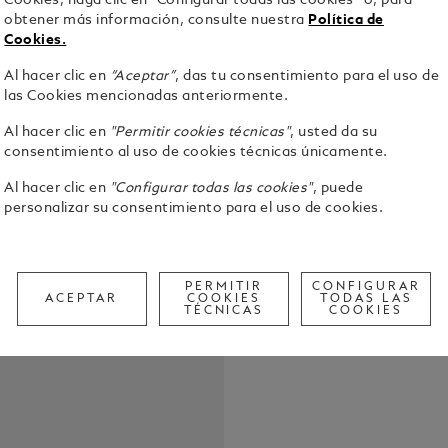
Cookies, haga clic en “Configurar todas las cookies” o, para
obtener más información, consulte nuestra
Política de
Cookies.
Al hacer clic en
“Aceptar”
, das tu consentimiento para el uso de
Ciertas novel
las Cookies mencionadas anteriormente.
mismo tiemp
época. El gr
Al hacer clic en
"Permitir cookies técnicas"
, usted da su
esas gemas 
consentimiento al uso de cookies técnicas únicamente.
Ver detalle
Publicada e
Al hacer clic en
"Configurar todas las cookies"
, puede
fascinante l
personalizar su consentimiento para el uso de cookies.
periodo de 
Check a
vibrante Nu
Call to
Island y las
son el telón
PERMITIR
CONFIGURAR
misterioso m
ACEPTAR
COOKIES
TODAS LAS
recuperar e
TÉCNICAS
COOKIES
Daisy Buchanan. El estilo elegido por la 
se convirti
de negocios 
de escritura
laca blanca
en preciosa 