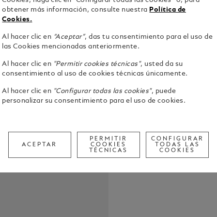
Cookies, haga clic en “Configurar todas las cookies” o, para
obtener más información, consulte nuestra
Política de
Los grandes 
Cookies.
expresado l
Al hacer clic en
“Aceptar”
, das tu consentimiento para el uso de
universal d
las Cookies mencionadas anteriormente.
Masters of 
Ver detalle
a la búsqued
Al hacer clic en
"Permitir cookies técnicas"
, usted da su
que Montblanc 
consentimiento al uso de cookies técnicas únicamente.
Auguste Ren
Call to
modernismo,
Al hacer clic en
"Configurar todas las cookies"
, puede
pautas de t
personalizar su consentimiento para el uso de cookies.
homenaje a 
las obras de
nacarado" e
Moulin de la
PERMITIR
CONFIGURAR
ACEPTAR
COOKIES
TODAS LAS
remeros de 
TÉCNICAS
COOKIES
Homage to P
El resplando
"periodo nac
selección de
elaborada e
con inserci
bajo las ola