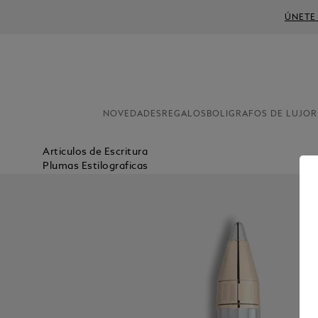
ÚNETE
NOVEDADES
REGALOS
BOLIGRAFOS DE LUJO
R
Articulos de Escritura
Plumas Estilograficas