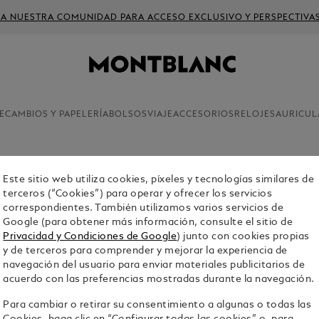
 A NUESTRA COMUNIDAD PARA ACCESO EXCLUSIVO Y PERSPECTIVA
ECAMBIOS Y PAPELERÍA
BOLSOS
VIAJE
ACCESORIOS
RELOJES
AURICUL
Limited Edit
Este sitio web utiliza cookies, píxeles y tecnologías similares de
terceros (“Cookies”) para operar y ofrecer los servicios
PLUMA E
correspondientes. También utilizamos varios servicios de
HOMAGE 
Google (para obtener más información, consulte el sitio de
EDICIÓN 
Privacidad y Condiciones de Google
) junto con cookies propias
y de terceros para comprender y mejorar la experiencia de
navegación del usuario para enviar materiales publicitarios de
acuerdo con las preferencias mostradas durante la navegación.
Para cambiar o retirar su consentimiento a algunas o todas las