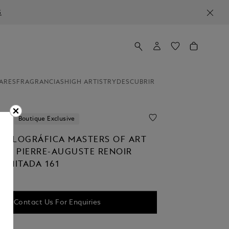
S
ARES
FRAGRANCIAS
HIGH ARTISTRY
DESCUBRIR
ion
Boutique Exclusive
STILOGRÁFICA MASTERS OF ART
TO PIERRE-AUGUSTE RENOIR
LIMITADA 161
Contact Us For Enquiries