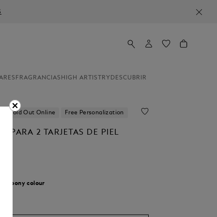
S
ARES
FRAGRANCIAS
HIGH ARTISTRY
DESCUBRIR
Sold Out Online
Free Personalization
O PARA 2 TARJETAS DE PIEL
AL
r:
Ebony colour
onado