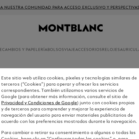
 A NUESTRA COMUNIDAD PARA ACCESO EXCLUSIVO Y PERSPECTIVA
ECAMBIOS Y PAPELERÍA
BOLSOS
VIAJE
ACCESORIOS
RELOJES
AURICUL
New Arrivals
Este sitio web utiliza cookies, píxeles y tecnologías similares de
TARJETER
terceros (“Cookies”) para operar y ofrecer los servicios
correspondientes. También utilizamos varios servicios de
SARTORI
Google (para obtener más información, consulte el sitio de
$300.00
Privacidad y Condiciones de Google
) junto con cookies propias
y de terceros para comprender y mejorar la experiencia de
navegación del usuario para enviar materiales publicitarios de
Select a
Colou
acuerdo con las preferencias mostradas durante la navegación.
selecci
Para cambiar o retirar su consentimiento a algunas o todas las