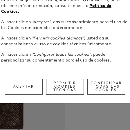
Cookies, haga clic en “Configurar todas las cookies” o, para
Av
obtener más información, consulte nuestra
Política de
Cookies.
Al hacer clic en
“Aceptar”
, das tu consentimiento para el uso de
las Cookies mencionadas anteriormente.
Al hacer clic en
"Permitir cookies técnicas"
, usted da su
consentimiento al uso de cookies técnicas únicamente.
Compacto pe
confecciona
Al hacer clic en
"Configurar todas las cookies"
, puede
de color éb
personalizar su consentimiento para el uso de cookies.
dentro como
Ver detalle
crédito, 1 c
bolsillo adic
incluye 1 ra
PERMITIR
CONFIGURAR
Call to
ACEPTAR
COOKIES
TODAS LAS
TÉCNICAS
COOKIES