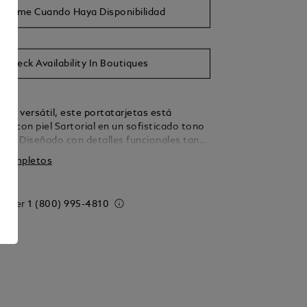
isarme Cuando Haya Disponibilidad
Check Availability In Boutiques
ro versátil, este portatarjetas está
do con piel Sartorial en un sofisticado tono
ano. Diseñado con detalles funcionales tanto
 fuera, presenta 6 ranuras para tarjetas de
s completos
ompartimento para tarjetas de visita y un
ional en el interior, mientras que el exterior
nura adicional para 4 tarjetas de crédito.
 order
1 (800) 995-4810