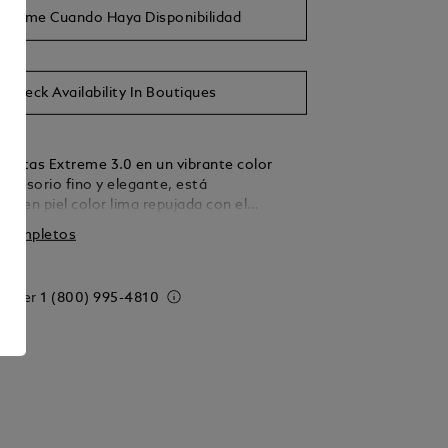
isarme Cuando Haya Disponibilidad
Check Availability In Boutiques
arjetas Extreme 3.0 en un vibrante color
ccesorio fino y elegante, está
o en piel color lima repujada con el
motivo Extreme 3.0. Presenta ranuras para
s completos
de crédito, un compartimento para tarjetas
un bolsillo adicional para pequeños objetos.
 order
1 (800) 995-4810