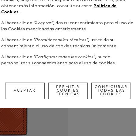
Cookies, haga clic en “Configurar todas las cookies” o, para
Av
obtener más información, consulte nuestra
Política de
Cookies.
Al hacer clic en
“Aceptar”
, das tu consentimiento para el uso de
las Cookies mencionadas anteriormente.
Al hacer clic en
"Permitir cookies técnicas"
, usted da su
consentimiento al uso de cookies técnicas únicamente.
Este portat
cayena, un a
Al hacer clic en
"Configurar todas las cookies"
, puede
confeccionad
personalizar su consentimiento para el uso de cookies.
distintivo 
Ver detalle
4 tarjetas 
de visita y 
PERMITIR
CONFIGURAR
Call to
ACEPTAR
COOKIES
TODAS LAS
TÉCNICAS
COOKIES