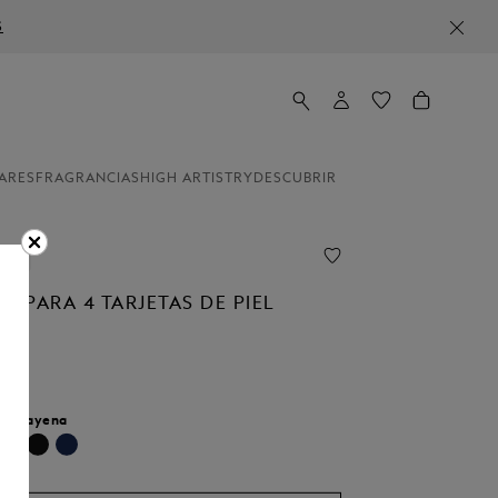
S
ARES
FRAGRANCIAS
HIGH ARTISTRY
DESCUBRIR
line
O PARA 4 TARJETAS DE PIEL
r:
Cayena
seleccionado