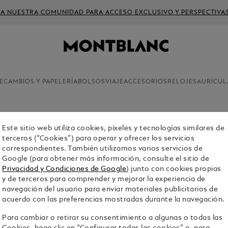
 A NUESTRA COMUNIDAD PARA ACCESO EXCLUSIVO Y PERSPECTIVA
ECAMBIOS Y PAPELERÍA
BOLSOS
VIAJE
ACCESORIOS
RELOJES
AURICUL
Sold Out On
Este sitio web utiliza cookies, píxeles y tecnologías similares de
TARJETER
terceros (“Cookies”) para operar y ofrecer los servicios
correspondientes. También utilizamos varios servicios de
EXTREME
Google (para obtener más información, consulte el sitio de
$350.00
Privacidad y Condiciones de Google
) junto con cookies propias
y de terceros para comprender y mejorar la experiencia de
navegación del usuario para enviar materiales publicitarios de
Select a
Colou
acuerdo con las preferencias mostradas durante la navegación.
Para cambiar o retirar su consentimiento a algunas o todas las