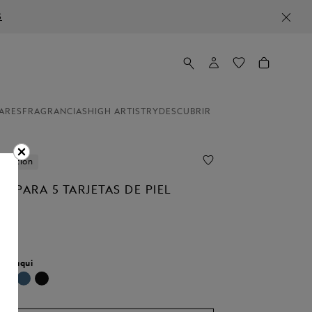
S
ARES
FRAGRANCIAS
HIGH ARTISTRY
DESCUBRIR
lization
O PARA 5 TARJETAS DE PIEL
AL
r:
caqui
onado