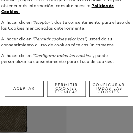
Cookies, haga clic en “Configurar todas las cookies” o, para
obtener más información, consulte nuestra
Política de
Cookies.
Al hacer clic en
“Aceptar”
, das tu consentimiento para el uso de
las Cookies mencionadas anteriormente.
Al hacer clic en
"Permitir cookies técnicas"
, usted da su
Confecciona
consentimiento al uso de cookies técnicas únicamente.
portatarjet
Al hacer clic en
"Configurar todas las cookies"
, puede
diaria. Con 
personalizar su consentimiento para el uso de cookies.
permite llev
Ver detalle
emblema Mon
Check a
PERMITIR
CONFIGURAR
ACEPTAR
COOKIES
TODAS LAS
Call to
TÉCNICAS
COOKIES