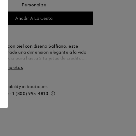
Personalize
Añadir A La Cesta
do con piel con diseño Saffiano, este
as añade una dimensión elegante a la vida
espacio para hasta 5 tarjetas de crédito,
ar siempre a mano lo imprescindible. El
s completos
tblanc destaca en la parte frontal.
vailability in boutiques
 order
1 (800) 995-4810