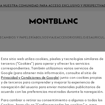
 A NUESTRA COMUNIDAD PARA ACCESO EXCLUSIVO Y PERSPECTIVA
ECAMBIOS Y PAPELERÍA
BOLSOS
VIAJE
ACCESORIOS
RELOJES
AURICUL
Free Persona
Este sitio web utiliza cookies, píxeles y tecnologías similares de
TARJETER
terceros (“Cookies”) para operar y ofrecer los servicios
correspondientes. También utilizamos varios servicios de
SARTORI
Google (para obtener más información, consulte el sitio de
$260.00
Privacidad y Condiciones de Google
) junto con cookies propias
y de terceros para comprender y mejorar la experiencia de
navegación del usuario para enviar materiales publicitarios de
Select a
Colou
acuerdo con las preferencias mostradas durante la navegación.
selecci
Para cambiar o retirar su consentimiento a algunas o todas las