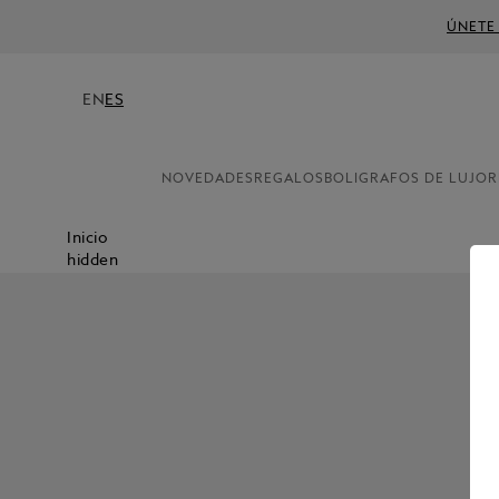
ÚNETE
EN
ES
NOVEDADES
REGALOS
BOLIGRAFOS DE LUJO
R
Inicio
hidden