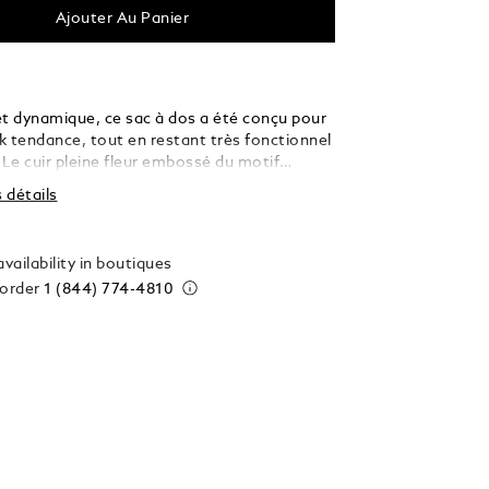
Ajouter Au Panier
et dynamique, ce sac à dos a été conçu pour
ok tendance, tout en restant très fonctionnel
 Le cuir pleine fleur embossé du motif
 confère à ce modèle un style unique,
s détails
 les garnitures métalliques noires. Ce sac à
able conviendra aux jeunes professionnels
ntensément leur vie citadine, avec son
vailability in boutiques
t rembourré pouvant abriter un ordinateur
 order
1 (844) 774-4810
squ’à 15 pouces, ses nombreuses poches et
ttes pour instruments d'écriture.