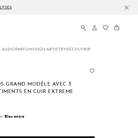
LYSES
 AUDIO
PARFUMS
HIGH ARTISTRY
DÉCOUVRIR
OS GRAND MODÈLE AVEC 3
IMENTS EN CUIR EXTREME
r:
Bleu encre