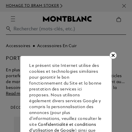
INSC
HOMAGE TO BRAM STOKER
350€
Accessoires
Accessoires En Cuir
PORTEFEUILLES & PORTE CARTES
Le présent site Internet utilise des
En plus d’être conçus pour leur fonctionnalité, les
cookies et technologies similaires
portefeuilles et porte-cartes Montblanc sont des articles
pour garantir le bon
de maroquinerie d’une beauté éternelle qui répondent aux
fonctionnement du Site et la bonne
besoins des professionnels d’aujourd’hui. Découvrez la
prestation des services ici
myriade d’avantages de ces accessoires de voyage et
Read more
proposes. Nous utilisons
d’affaires avant d’acheter dans la boutique Montblanc.
également divers services Google y
compris la personnalisation des
DÉCOUVREZ NOS CATÉGORIES D’ARTICLES
annonces (pour plus
d'informations, veuillez consulter le
site
Confidentialité et conditions
d'utilisation de Google
) ainsi que