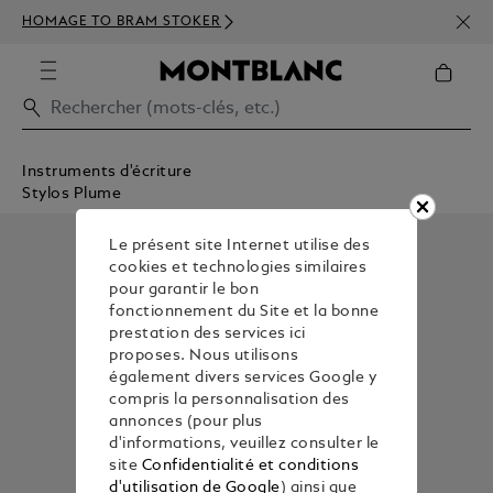
INSC
HOMAGE TO BRAM STOKER
350€
Instruments d'écriture
Stylos Plume
Le présent site Internet utilise des
cookies et technologies similaires
pour garantir le bon
fonctionnement du Site et la bonne
prestation des services ici
proposes. Nous utilisons
également divers services Google y
compris la personnalisation des
annonces (pour plus
d'informations, veuillez consulter le
site
Confidentialité et conditions
d'utilisation de Google
) ainsi que