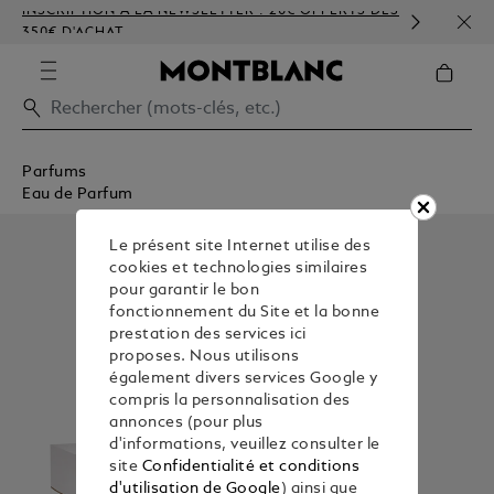
INSCRIPTION À LA NEWSLETTER : 20€ OFFERTS DÈS
PERS
350€ D'ACHAT
GAU
Parfums
Eau de Parfum
Le présent site Internet utilise des
cookies et technologies similaires
pour garantir le bon
fonctionnement du Site et la bonne
prestation des services ici
proposes. Nous utilisons
également divers services Google y
compris la personnalisation des
annonces (pour plus
d'informations, veuillez consulter le
site
Confidentialité et conditions
d'utilisation de Google
) ainsi que