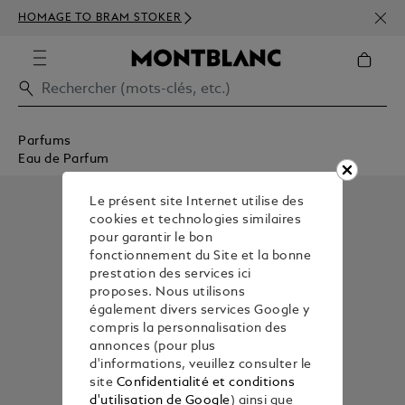
INSC
HOMAGE TO BRAM STOKER
350€
Parfums
Eau de Parfum
Le présent site Internet utilise des
cookies et technologies similaires
pour garantir le bon
fonctionnement du Site et la bonne
prestation des services ici
proposes. Nous utilisons
également divers services Google y
compris la personnalisation des
annonces (pour plus
d'informations, veuillez consulter le
site
Confidentialité et conditions
d'utilisation de Google
) ainsi que