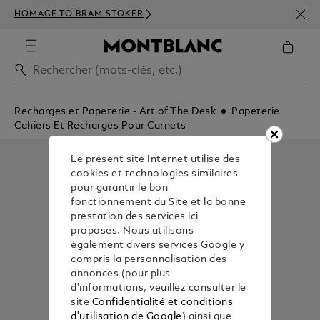
INSC
HOMAGE TO BRAM STOKER
350€
Recharges et Papeterie - Art of The Desk
Papeterie
Cahiers Et Recharges Pour Carnets
Le présent site Internet utilise des
cookies et technologies similaires
pour garantir le bon
fonctionnement du Site et la bonne
prestation des services ici
proposes. Nous utilisons
également divers services Google y
compris la personnalisation des
annonces (pour plus
d'informations, veuillez consulter le
site
Confidentialité et conditions
d'utilisation de Google
) ainsi que