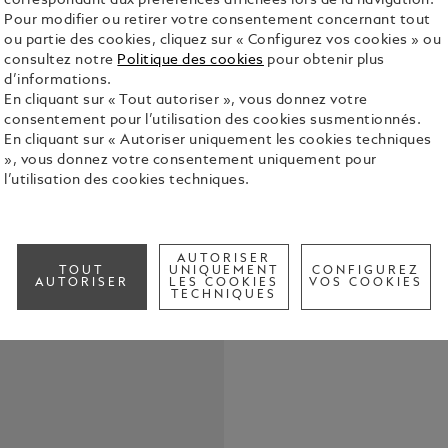
correspondant aux préférences affichées lors de la navigation.
Pour modifier ou retirer votre consentement concernant tout
ou partie des cookies, cliquez sur « Configurez vos cookies » ou
consultez notre
Politique des cookies
pour obtenir plus
d’informations.
Confectionné
En cliquant sur « Tout autoriser », vous donnez votre
ce porte-cl
consentement pour l’utilisation des cookies susmentionnés.
indispensab
En cliquant sur « Autoriser uniquement les cookies techniques
déplacement
Voir tous le
», vous donnez votre consentement uniquement pour
plusieurs cl
l’utilisation des cookies techniques.
Check a
Call to
AUTORISER
TOUT
UNIQUEMENT
CONFIGUREZ
AUTORISER
LES COOKIES
VOS COOKIES
TECHNIQUES