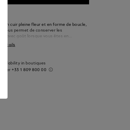
 en cuir pleine fleur et en forme de boucle,
és vous permet de conserver les
les avec goût lorsque vous êtes en
. Ajoutez-y une fonction en accrochant
s détails
és à l’anneau amovible.
vailability in boutiques
 order
+33 1 809 800 00