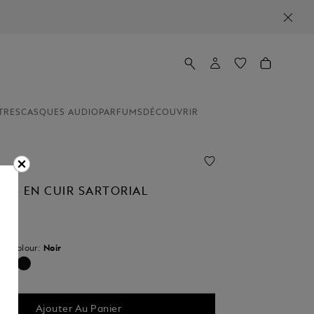
TRES
CASQUES AUDIO
PARFUMS
DÉCOUVRIR
LÉS EN CUIR SARTORIAL
 un
Colour:
Noir
sélectionné
Ajouter Au Panier