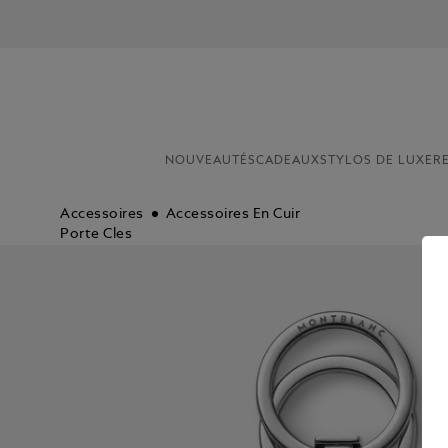
NOUVEAUTÉS
CADEAUX
STYLOS DE LUXE
R
Accessoires
Accessoires En Cuir
Porte Cles