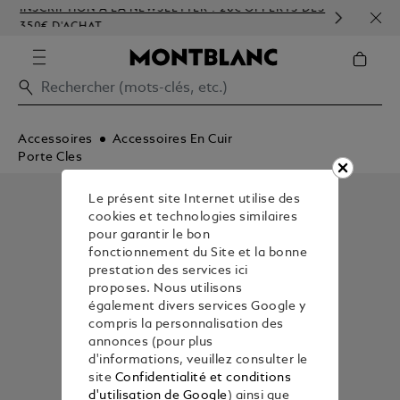
INSCRIPTION À LA NEWSLETTER : 20€ OFFERTS DÈS
PERS
350€ D'ACHAT
GAU
Accessoires
Accessoires En Cuir
Porte Cles
Le présent site Internet utilise des
cookies et technologies similaires
pour garantir le bon
fonctionnement du Site et la bonne
prestation des services ici
proposes. Nous utilisons
également divers services Google y
compris la personnalisation des
annonces (pour plus
d'informations, veuillez consulter le
site
Confidentialité et conditions
d'utilisation de Google
) ainsi que