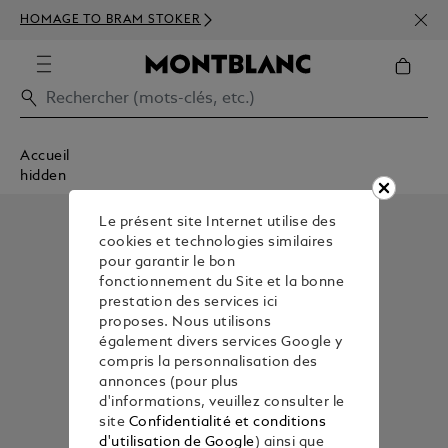
INSC
HOMAGE TO BRAM STOKER
350€
Accueil
hidden
Le présent site Internet utilise des
cookies et technologies similaires
pour garantir le bon
fonctionnement du Site et la bonne
prestation des services ici
proposes. Nous utilisons
également divers services Google y
compris la personnalisation des
annonces (pour plus
d'informations, veuillez consulter le
site
Confidentialité et conditions
d'utilisation de Google
) ainsi que