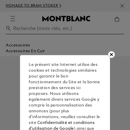
INSC
HOMAGE TO BRAM STOKER
350€
Accessoires
Accessoires En Cuir
Le présent site Internet utilise des
cookies et technologies similaires
pour garantir le bon
fonctionnement du Site et la bonne
prestation des services ici
proposes. Nous utilisons
également divers services Google y
compris la personnalisation des
annonces (pour plus
d'informations, veuillez consulter le
site
Confidentialité et conditions
d'utilisation de Google
) ainsi que