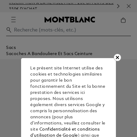
INSCRIPTION À LA NEWSLETTER : 20€ OFFERTS DÈS
PER
350€ D'ACHAT
GAU
Sacs
Sacoches A Bandouliere Et Sacs Ceinture
Le présent site Internet utilise des
cookies et technologies similaires
pour garantir le bon
fonctionnement du Site et la bonne
prestation des services ici
proposes. Nous utilisons
également divers services Google y
compris la personnalisation des
annonces (pour plus
d'informations, veuillez consulter le
site
Confidentialité et conditions
d'utilisation de Google
) ainsi que