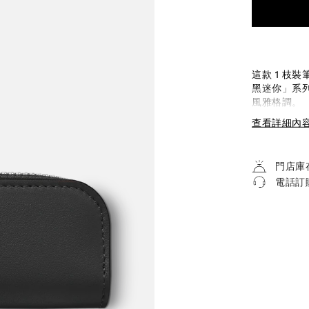
這款 1 枝
黑迷你」系
風雅格調。
查看詳細內
門店庫
電話訂