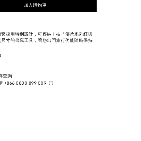
加入購物車
裝筆套採用特別設計，可容納 1 枝「傳承系列紅與
列尺寸的書寫工具，讓您出門旅行仍能隨時保持
容
存查詢
購
+866 0800 899 009