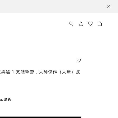
與黑 1 支裝筆套，大師傑作（大班）皮
ur:
黑色
擇