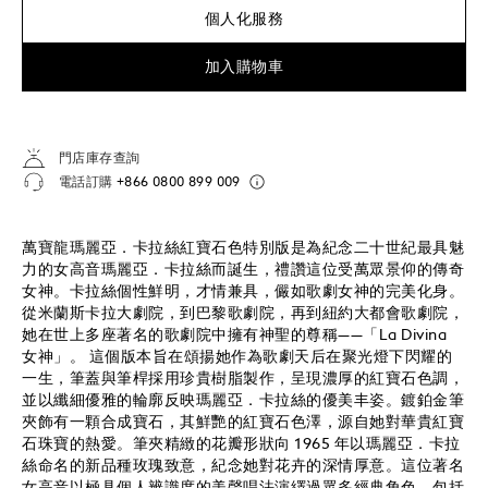
個人化服務
加入購物車
門店庫存查詢
電話訂購
+866 0800 899 009
萬寶龍瑪麗亞．卡拉絲紅寶石色特別版是為紀念二十世紀最具魅
力的女高音瑪麗亞．卡拉絲而誕生，禮讚這位受萬眾景仰的傳奇
女神。卡拉絲個性鮮明，才情兼具，儼如歌劇女神的完美化身。
從米蘭斯卡拉大劇院，到巴黎歌劇院，再到紐約大都會歌劇院，
她在世上多座著名的歌劇院中擁有神聖的尊稱——「La Divina
女神」。 這個版本旨在頌揚她作為歌劇天后在聚光燈下閃耀的
一生，筆蓋與筆桿採用珍貴樹脂製作，呈現濃厚的紅寶石色調，
並以纖細優雅的輪廓反映瑪麗亞．卡拉絲的優美丰姿。鍍鉑金筆
夾飾有一顆合成寶石，其鮮艷的紅寶石色澤，源自她對華貴紅寶
石珠寶的熱愛。筆夾精緻的花瓣形狀向 1965 年以瑪麗亞．卡拉
絲命名的新品種玫瑰致意，紀念她對花卉的深情厚意。這位著名
女高音以極具個人辨識度的美聲唱法演繹過眾多經典角色，包括