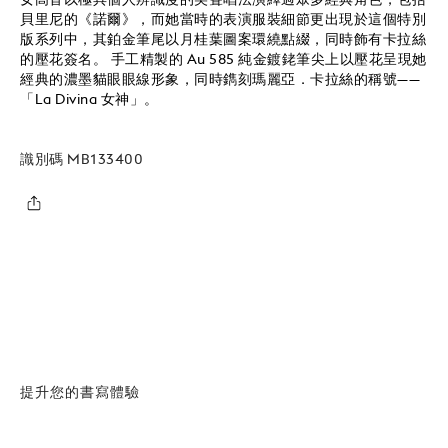
貝里尼的《諾爾》，而她當時的表演服裝細節更出現於這個特別
版系列中，其鉑金筆尾以月桂葉圖案環繞點綴，同時飾有卡拉絲
的壓花簽名。 手工精製的 Au 585 純金鍍銠筆尖上以壓花呈現她
經典的濃墨貓眼眼線形象，同時鐫刻瑪麗亞．卡拉絲的稱號——
「La Divina 女神」。
識別碼
MB133400
提升您的書寫體驗