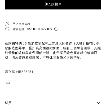
加入購物車
門店庫存查詢
電話訂購
+866 0800 899 009
這款獨特的 35 毫米皮帶配有正方形大師傑作（大班）搭扣，令
您的造型昇華。搭扣具亮面鍍鈀飾面，綴有三個黑色圓環，其纖
細優雅的線條與皮帶渾然一體。皮帶採用綠色麂皮精心編織而
成，增添質感和精緻感，可與休閒服飾和正裝搭配。
識別碼
MB222261
材質