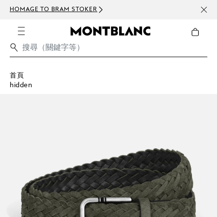
HOMAGE TO BRAM STOKER
訂閱電
首頁
hidden