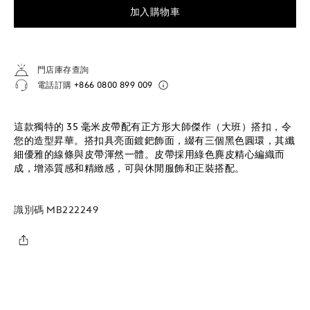
加入購物車
門店庫存查詢
電話訂購
+866 0800 899 009
這款獨特的 35 毫米皮帶配有正方形大師傑作（大班）搭扣，令
您的造型昇華。搭扣具亮面鍍鈀飾面，綴有三個黑色圓環，其纖
細優雅的線條與皮帶渾然一體。皮帶採用綠色麂皮精心編織而
成，增添質感和精緻感，可與休閒服飾和正裝搭配。
識別碼
MB222249