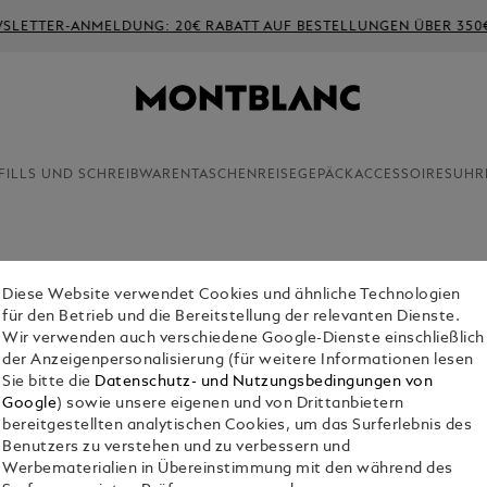
LETTER-ANMELDUNG: 20€ RABATT AUF BESTELLUNGEN ÜBER 350€
FILLS UND SCHREIBWAREN
TASCHEN
REISEGEPÄCK
ACCESSOIRES
UHR
Diese Website verwendet Cookies und ähnliche Technologien
35-MM-G
für den Betrieb und die Bereitstellung der relevanten Dienste.
QUADRAT
Wir verwenden auch verschiedene Google-Dienste einschließlich
SCHLIESS
der Anzeigenpersonalisierung (für weitere Informationen lesen
Sie bitte die
Datenschutz- und Nutzungsbedingungen von
€ 420.00
Google
) sowie unsere eigenen und von Drittanbietern
bereitgestellten analytischen Cookies, um das Surferlebnis des
1. Auswählen 
Benutzers zu verstehen und zu verbessern und
Werbematerialien in Übereinstimmung mit den während des
XL