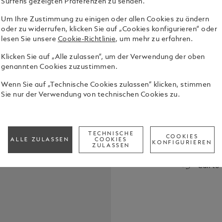
Surfens gezeigten Präferenzen zu senden.
Um Ihre Zustimmung zu einigen oder allen Cookies zu ändern
oder zu widerrufen, klicken Sie auf „Cookies konfigurieren“ oder
lesen Sie unsere
Cookie-Richtlinie
, um mehr zu erfahren.
Klicken Sie auf „Alle zulassen“, um der Verwendung der oben
genannten Cookies zuzustimmen.
Wenn Sie auf „Technische Cookies zulassen“ klicken, stimmen
Verleihen S
Sie nur der Verwendung von technischen Cookies zu.
35-mm-Leder
Schließe. M
akzentuiert
See Full Det
schlanken, e
TECHNISCHE
COOKIES
Riemen ein. 
ALLE ZULASSEN
COOKIES
KONFIGURIEREN
ZULASSEN
der Riemen 
Check a
erhält so ei
Call to
sowohl lege