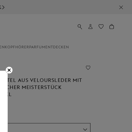
EN
KOPFHÖRER
PARFUM
ENTDECKEN
ÜRTEL AUS VELOURSLEDER MIT
ISCHER MEISTERSTÜCK
E XL
Size