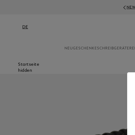
NEWS
DE
NEU
GESCHENKE
SCHREIBGERÄTE
RE
Startseite
hidden