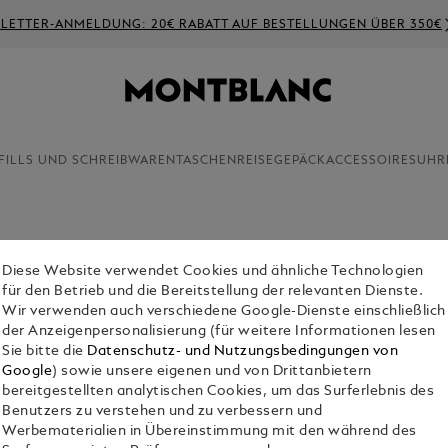
LETTER-ANMELDUNG: 20€ RABATT AUF BESTELLUNGEN ÜBER 350€
FILLS UND SCHREIBWAREN
TASCHEN
REISEGEPÄCK
ACCESSOIRES
UHR
Diese Website verwendet Cookies und ähnliche Technologien
für den Betrieb und die Bereitstellung der relevanten Dienste.
Wir verwenden auch verschiedene Google-Dienste einschließlich
der Anzeigenpersonalisierung (für weitere Informationen lesen
Sie bitte die
Datenschutz- und Nutzungsbedingungen von
Google
) sowie unsere eigenen und von Drittanbietern
bereitgestellten analytischen Cookies, um das Surferlebnis des
Benutzers zu verstehen und zu verbessern und
alligrafie
Drehbleist
Kollektion
Creators
Werbematerialien in Übereinstimmung mit den während des
chreibger
Ifte
&