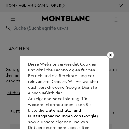
NEWS
HOMMAGE AN BRAM STOKER
BEST
TASCHEN
Diese Website verwendet Cookies
Ganz gleich, ob Sie eine leichte Tasche für den Einkauf in
und ähnliche Technologien für den
der Innenstadt oder eine robuste Tasche für den
Betrieb und die Bereitstellung der
Arbeitsweg suchen, Montblanc bietet Ihnen g...
relevanten Dienste. Wir verwenden
auch verschiedene Google-Dienste
Mehr ansehen
einschließlich der
Anzeigenpersonalisierung (für
weitere Informationen lesen Sie
bitte die
Datenschutz- und
ENTDECKEN SIE UNSERE KATEGORIEN
Nutzungsbedingungen von Google
)
sowie unsere eigenen und von
Drittanbietern bereitgestellten