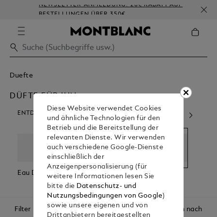
NEWSLETTER-ANMELDUNG: 20€ RABATT AUF
BESTELLUNGEN ÜBER 350€
Duefte
DÜFTE FÜR IHN
Diese Website verwendet Cookies
ENTDECKEN SIE UNSERE KATEGORIEN
und ähnliche Technologien für den
Betrieb und die Bereitstellung der
relevanten Dienste. Wir verwenden
auch verschiedene Google-Dienste
einschließlich der
Anzeigenpersonalisierung (für
Eau De Parfum
Eau De
Düfte Für Ihn
Düfte
weitere Informationen lesen Sie
Toilette
bitte die
Datenschutz- und
Nutzungsbedingungen von Google
)
sowie unsere eigenen und von
Filter
Sortieren nach
Drittanbietern bereitgestellten